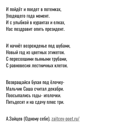
И пойдёт и поедет в потемках,
Уходящего года момент.
И с улыбкой в курантах и елках,
Нас поздравит опять президент.
И начнёт возрожденье под шубами,
Новый год из цветных этикеток.
С пересохшими пьяными трубами,
С равновесия лестничных клеток.
Возвращайся бухая под ёлочку-
Мальчик Саша считал декабри.
Поосыпались годы- иголочки.
Пятьдесят и на сдачу плюс три.
А.Зайцев (Одному себе).
zaitcev-poet.ru/