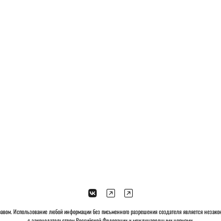
правом. Использование любой информации без письменного разрешения создателя является незако
с законодательством Российской Федерации и международными нормами.