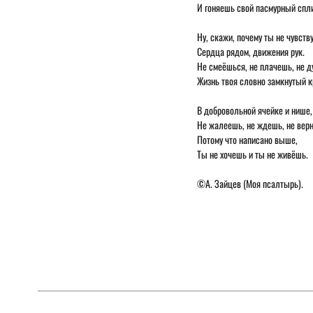
И гоняешь свой пасмурный спл
Ну, скажи, почему ты не чувст
Сердца рядом, движения рук.
Не смеёшься, не плачешь, не д
Жизнь твоя словно замкнутый к
В добровольной ячейке и нише,
Не жалеешь, не ждешь, не вер
Потому что написано выше,
Ты не хочешь и ты не живёшь.
©️А. Зайцев (Моя псалтырь).