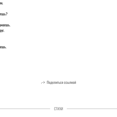
ин.
вуешь?
умаешь.
руг.
нешь.
Поделиться ссылкой
СТИХИ